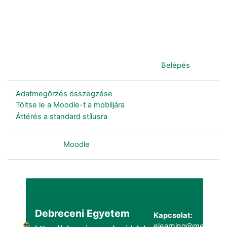
Jelenleg vendégként van bejelentkezve (
Belépés
)
Adatmegőrzés összegzése
Töltse le a Moodle-t a mobiljára
Áttérés a standard stílusra
Szolgáltatja a
Moodle
Debreceni Egyetem
Kapcsolat:
elearning@metk.uni