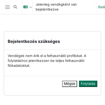
Tovább a fő tartalomhoz
Jelenleg vendégként van
Bel
Keresési bemeneti adatok váltása
bejelentkezve
Oldalpanel
Bejelentkezés szükséges
Vendégek nem érik el a felhasználói profilokat. A
folytatáshoz jelentkezzen be teljes felhasználói
fiókadatokkal.
Mégse
Folytatás