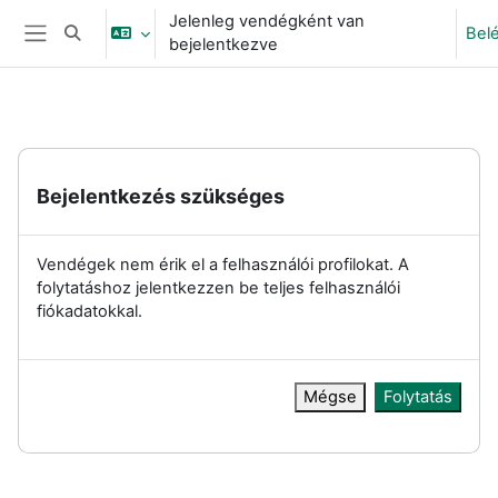
Tovább a fő tartalomhoz
Jelenleg vendégként van
Bel
Keresési bemeneti adatok váltása
bejelentkezve
Oldalpanel
Bejelentkezés szükséges
Vendégek nem érik el a felhasználói profilokat. A
folytatáshoz jelentkezzen be teljes felhasználói
fiókadatokkal.
Mégse
Folytatás