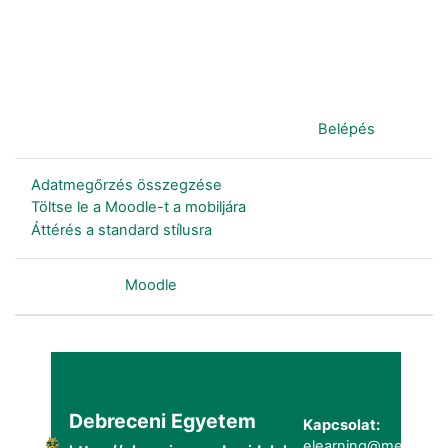
Jelenleg vendégként van bejelentkezve (
Belépés
)
Adatmegőrzés összegzése
Töltse le a Moodle-t a mobiljára
Áttérés a standard stílusra
Szolgáltatja a
Moodle
Debreceni Egyetem
Kapcsolat:
elearning@metk.uni