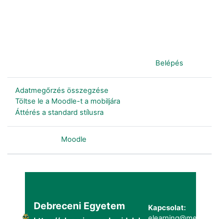
Jelenleg vendégként van bejelentkezve (
Belépés
)
Adatmegőrzés összegzése
Töltse le a Moodle-t a mobiljára
Áttérés a standard stílusra
Szolgáltatja a
Moodle
Debreceni Egyetem
Kapcsolat:
elearning@metk.uni