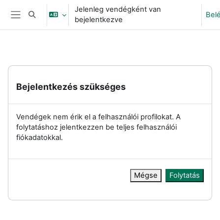
Tovább a fő tartalomhoz
Jelenleg vendégként van
Bel
Keresési bemeneti adatok váltása
bejelentkezve
Oldalpanel
Bejelentkezés szükséges
Vendégek nem érik el a felhasználói profilokat. A
folytatáshoz jelentkezzen be teljes felhasználói
fiókadatokkal.
Mégse
Folytatás