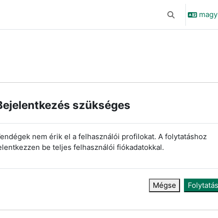
magyar
Keresési bemen
Bejelentkezés szükséges
endégek nem érik el a felhasználói profilokat. A folytatáshoz
elentkezzen be teljes felhasználói fiókadatokkal.
Mégse
Folytatá