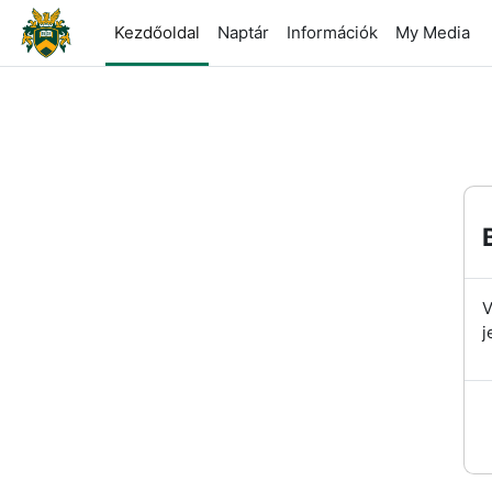
Tovább a fő tartalomhoz
Kezdőoldal
Naptár
Információk
My Media
V
j