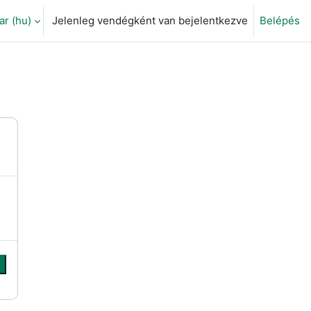
 ‎(hu)‎
Jelenleg vendégként van bejelentkezve
Belépés
eti adatok váltása
s