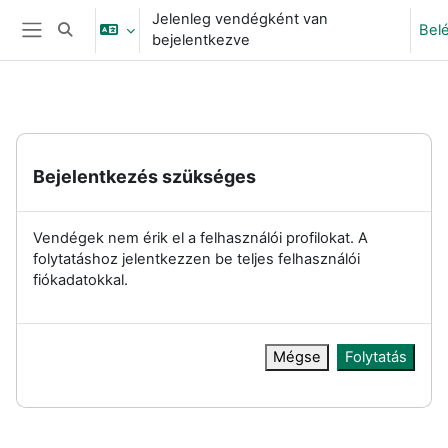
Tovább a fő tartalomhoz
Jelenleg vendégként van
Bel
Keresési bemeneti adatok váltása
bejelentkezve
Oldalpanel
Bejelentkezés szükséges
Vendégek nem érik el a felhasználói profilokat. A
folytatáshoz jelentkezzen be teljes felhasználói
fiókadatokkal.
Mégse
Folytatás