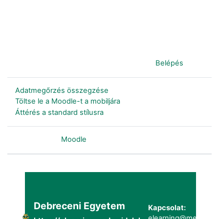
Jelenleg vendégként van bejelentkezve (
Belépés
)
Adatmegőrzés összegzése
Töltse le a Moodle-t a mobiljára
Áttérés a standard stílusra
Szolgáltatja a
Moodle
Debreceni Egyetem
Kapcsolat:
elearning@metk.uni