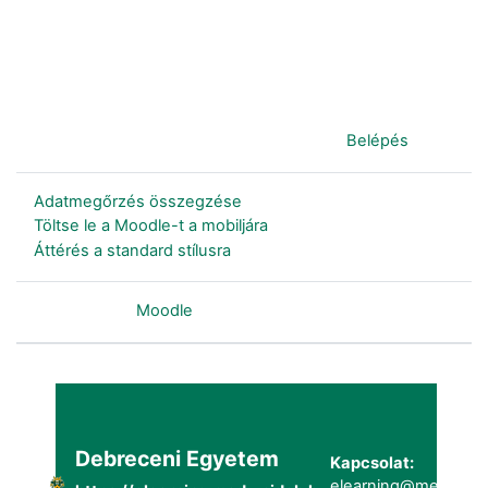
Jelenleg vendégként van bejelentkezve (
Belépés
)
Adatmegőrzés összegzése
Töltse le a Moodle-t a mobiljára
Áttérés a standard stílusra
Szolgáltatja a
Moodle
Debreceni Egyetem
Kapcsolat:
elearning@metk.uni