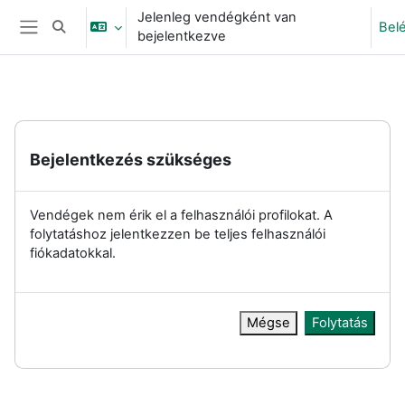
Tovább a fő tartalomhoz
Jelenleg vendégként van
Bel
Keresési bemeneti adatok váltása
bejelentkezve
Oldalpanel
Bejelentkezés szükséges
Vendégek nem érik el a felhasználói profilokat. A
folytatáshoz jelentkezzen be teljes felhasználói
fiókadatokkal.
Mégse
Folytatás