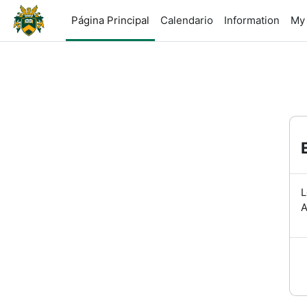
Salta al contenido principal
Página Principal
Calendario
Information
My
L
A