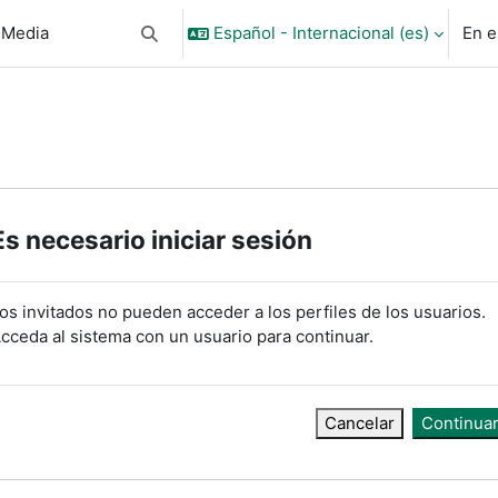
 Media
Español - Internacional ‎(es)‎
En e
Selector de búsqueda de entrada
Es necesario iniciar sesión
os invitados no pueden acceder a los perfiles de los usuarios.
cceda al sistema con un usuario para continuar.
Cancelar
Continua