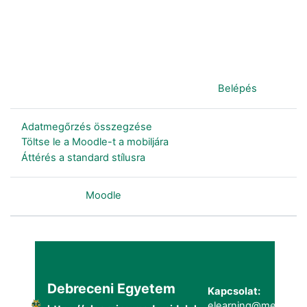
Jelenleg vendégként van bejelentkezve (
Belépés
)
Adatmegőrzés összegzése
Töltse le a Moodle-t a mobiljára
Áttérés a standard stílusra
Szolgáltatja a
Moodle
Debreceni Egyetem
Kapcsolat:
elearning@metk.uni