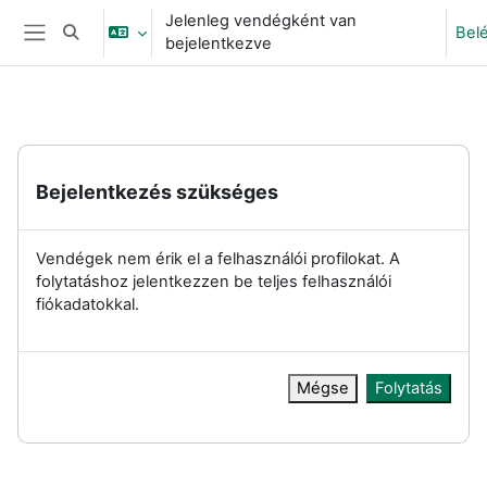
Tovább a fő tartalomhoz
Jelenleg vendégként van
Bel
Keresési bemeneti adatok váltása
bejelentkezve
Oldalpanel
Bejelentkezés szükséges
Vendégek nem érik el a felhasználói profilokat. A
folytatáshoz jelentkezzen be teljes felhasználói
fiókadatokkal.
Mégse
Folytatás