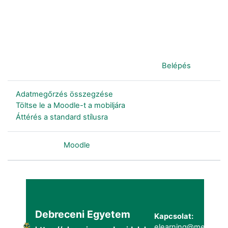
Jelenleg vendégként van bejelentkezve (
Belépés
)
Adatmegőrzés összegzése
Töltse le a Moodle-t a mobiljára
Áttérés a standard stílusra
Szolgáltatja a
Moodle
Debreceni Egyetem
Kapcsolat:
elearning@metk.uni