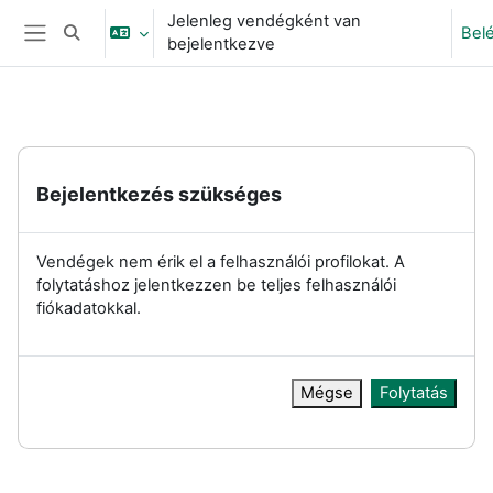
Tovább a fő tartalomhoz
Jelenleg vendégként van
Bel
Keresési bemeneti adatok váltása
bejelentkezve
Oldalpanel
Bejelentkezés szükséges
Vendégek nem érik el a felhasználói profilokat. A
folytatáshoz jelentkezzen be teljes felhasználói
fiókadatokkal.
Mégse
Folytatás