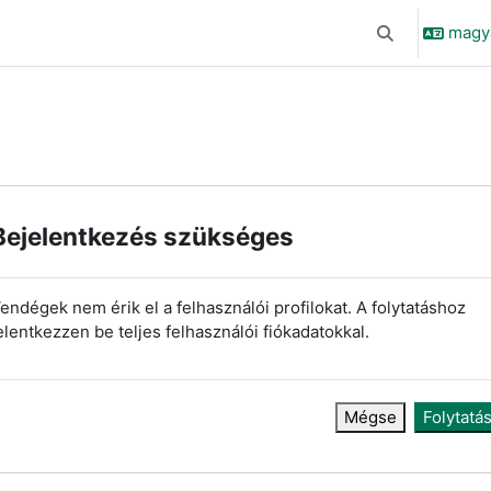
magyar
Keresési bemen
Bejelentkezés szükséges
endégek nem érik el a felhasználói profilokat. A folytatáshoz
elentkezzen be teljes felhasználói fiókadatokkal.
Mégse
Folytatá