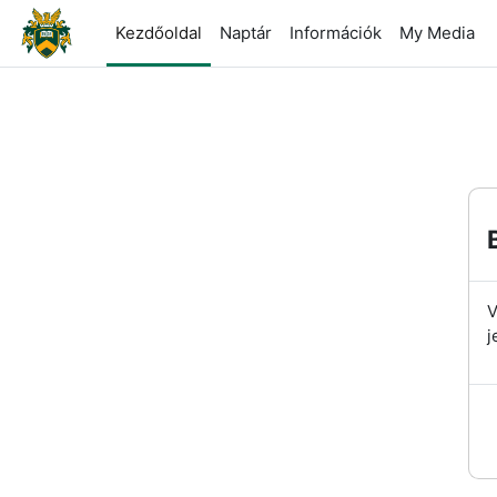
Tovább a fő tartalomhoz
Kezdőoldal
Naptár
Információk
My Media
V
j