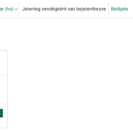
 ‎(hu)‎
Jelenleg vendégként van bejelentkezve
Belépés
eti adatok váltása
s