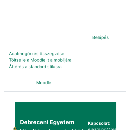
Jelenleg vendégként van bejelentkezve (
Belépés
)
Adatmegőrzés összegzése
Töltse le a Moodle-t a mobiljára
Áttérés a standard stílusra
Szolgáltatja a
Moodle
Debreceni Egyetem
Kapcsolat:
elearning@metk.uni