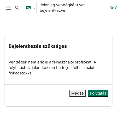
Tovább a fő tartalomhoz
Jelenleg vendégként van
Bel
Keresési bemeneti adatok váltása
bejelentkezve
Oldalpanel
Bejelentkezés szükséges
Vendégek nem érik el a felhasználói profilokat. A
folytatáshoz jelentkezzen be teljes felhasználói
fiókadatokkal.
Mégse
Folytatás