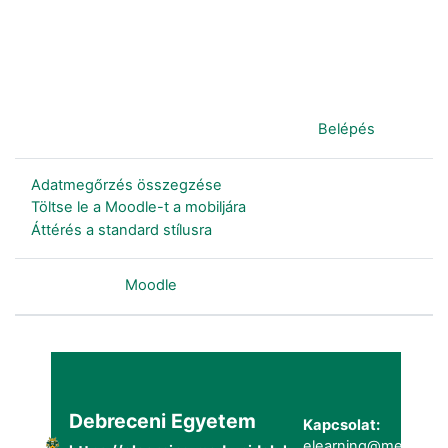
Jelenleg vendégként van bejelentkezve (
Belépés
)
Adatmegőrzés összegzése
Töltse le a Moodle-t a mobiljára
Áttérés a standard stílusra
Szolgáltatja a
Moodle
Debreceni Egyetem
Kapcsolat:
elearning@metk.uni