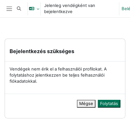
Tovább a fő tartalomhoz
Jelenleg vendégként van
Bel
Keresési bemeneti adatok váltása
bejelentkezve
Oldalpanel
Bejelentkezés szükséges
Vendégek nem érik el a felhasználói profilokat. A
folytatáshoz jelentkezzen be teljes felhasználói
fiókadatokkal.
Mégse
Folytatás