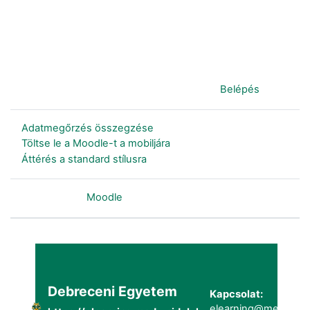
Jelenleg vendégként van bejelentkezve (
Belépés
)
Adatmegőrzés összegzése
Töltse le a Moodle-t a mobiljára
Áttérés a standard stílusra
Szolgáltatja a
Moodle
Debreceni Egyetem
Kapcsolat:
elearning@metk.uni