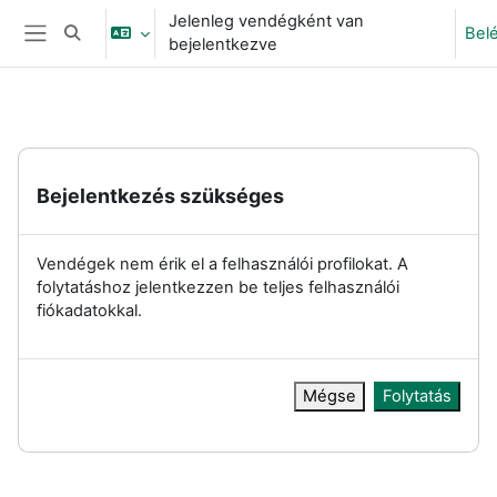
Tovább a fő tartalomhoz
Jelenleg vendégként van
Bel
Keresési bemeneti adatok váltása
bejelentkezve
Oldalpanel
Bejelentkezés szükséges
Vendégek nem érik el a felhasználói profilokat. A
folytatáshoz jelentkezzen be teljes felhasználói
fiókadatokkal.
Mégse
Folytatás