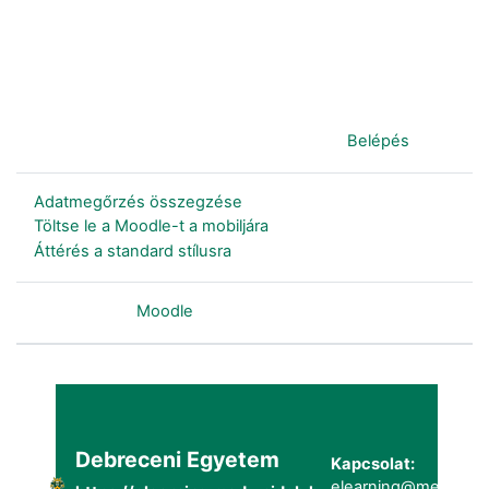
Jelenleg vendégként van bejelentkezve (
Belépés
)
Adatmegőrzés összegzése
Töltse le a Moodle-t a mobiljára
Áttérés a standard stílusra
Szolgáltatja a
Moodle
Debreceni Egyetem
Kapcsolat:
elearning@metk.uni