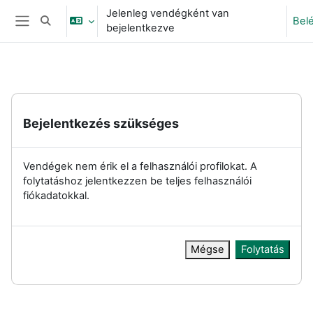
Tovább a fő tartalomhoz
Jelenleg vendégként van
Bel
Keresési bemeneti adatok váltása
bejelentkezve
Oldalpanel
Bejelentkezés szükséges
Vendégek nem érik el a felhasználói profilokat. A
folytatáshoz jelentkezzen be teljes felhasználói
fiókadatokkal.
Mégse
Folytatás