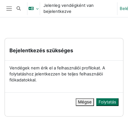
Tovább a fő tartalomhoz
Jelenleg vendégként van
Bel
Keresési bemeneti adatok váltása
bejelentkezve
Oldalpanel
Bejelentkezés szükséges
Vendégek nem érik el a felhasználói profilokat. A
folytatáshoz jelentkezzen be teljes felhasználói
fiókadatokkal.
Mégse
Folytatás