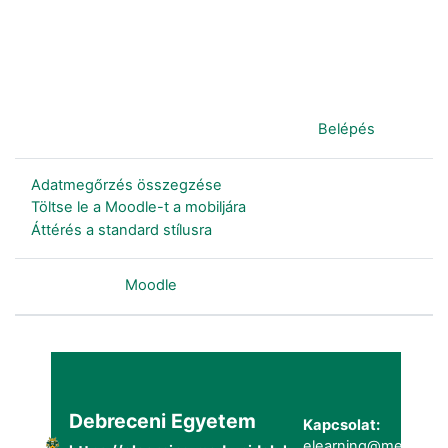
Jelenleg vendégként van bejelentkezve (
Belépés
)
Adatmegőrzés összegzése
Töltse le a Moodle-t a mobiljára
Áttérés a standard stílusra
Szolgáltatja a
Moodle
Debreceni Egyetem
Kapcsolat:
elearning@metk.uni