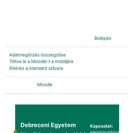
Jelenleg vendégként van bejelentkezve (
Belépés
)
Adatmegőrzés összegzése
Töltse le a Moodle-t a mobiljára
Áttérés a standard stílusra
Szolgáltatja a
Moodle
Debreceni Egyetem
Kapcsolat:
elearning@metk.uni