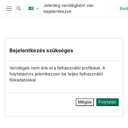
Tovább a fő tartalomhoz
Jelenleg vendégként van
Bel
Keresési bemeneti adatok váltása
bejelentkezve
Oldalpanel
Bejelentkezés szükséges
Vendégek nem érik el a felhasználói profilokat. A
folytatáshoz jelentkezzen be teljes felhasználói
fiókadatokkal.
Mégse
Folytatás