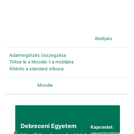
Jelenleg vendégként van bejelentkezve (
Belépés
)
Adatmegőrzés összegzése
Töltse le a Moodle-t a mobiljára
Áttérés a standard stílusra
Szolgáltatja a
Moodle
Debreceni Egyetem
Kapcsolat:
elearning@metk.uni