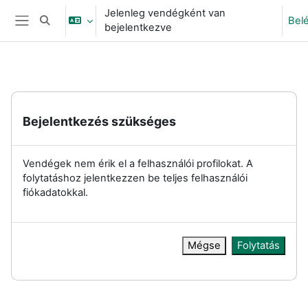
Tovább a fő tartalomhoz
Jelenleg vendégként van
Bel
Keresési bemeneti adatok váltása
bejelentkezve
Oldalpanel
Bejelentkezés szükséges
Vendégek nem érik el a felhasználói profilokat. A
folytatáshoz jelentkezzen be teljes felhasználói
fiókadatokkal.
Mégse
Folytatás