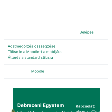
Jelenleg vendégként van bejelentkezve (
Belépés
)
Adatmegőrzés összegzése
Töltse le a Moodle-t a mobiljára
Áttérés a standard stílusra
Szolgáltatja a
Moodle
Debreceni Egyetem
Kapcsolat:
elearning@metk.uni