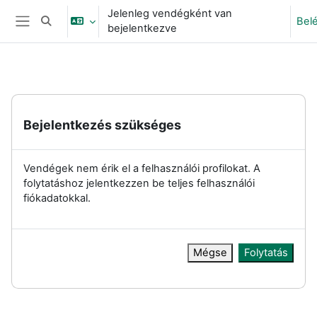
Tovább a fő tartalomhoz
Jelenleg vendégként van
Bel
Keresési bemeneti adatok váltása
bejelentkezve
Oldalpanel
Bejelentkezés szükséges
Vendégek nem érik el a felhasználói profilokat. A
folytatáshoz jelentkezzen be teljes felhasználói
fiókadatokkal.
Mégse
Folytatás