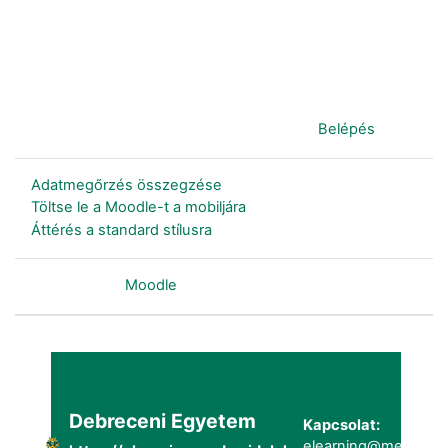
Jelenleg vendégként van bejelentkezve (
Belépés
)
Adatmegőrzés összegzése
Töltse le a Moodle-t a mobiljára
Áttérés a standard stílusra
Szolgáltatja a
Moodle
Debreceni Egyetem
Kapcsolat:
elearning@metk.uni