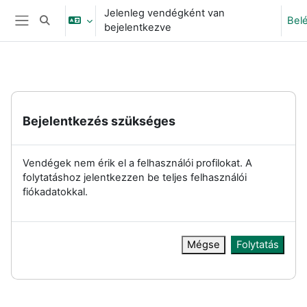
Tovább a fő tartalomhoz
Jelenleg vendégként van
Bel
Keresési bemeneti adatok váltása
bejelentkezve
Oldalpanel
Bejelentkezés szükséges
Vendégek nem érik el a felhasználói profilokat. A
folytatáshoz jelentkezzen be teljes felhasználói
fiókadatokkal.
Mégse
Folytatás