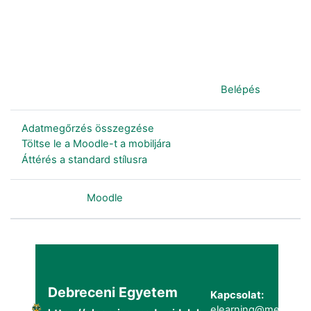
Jelenleg vendégként van bejelentkezve (
Belépés
)
Adatmegőrzés összegzése
Töltse le a Moodle-t a mobiljára
Áttérés a standard stílusra
Szolgáltatja a
Moodle
Debreceni Egyetem
Kapcsolat:
elearning@metk.uni