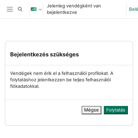
Tovább a fő tartalomhoz
Jelenleg vendégként van
Bel
Keresési bemeneti adatok váltása
bejelentkezve
Oldalpanel
Bejelentkezés szükséges
Vendégek nem érik el a felhasználói profilokat. A
folytatáshoz jelentkezzen be teljes felhasználói
fiókadatokkal.
Mégse
Folytatás