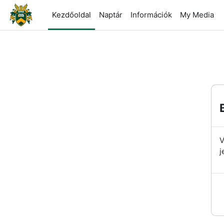
Tovább a fő tartalomhoz
Kezdőoldal
Naptár
Információk
My Media
V
j