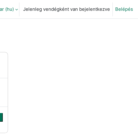
 ‎(hu)‎
Jelenleg vendégként van bejelentkezve
Belépés
eti adatok váltása
s