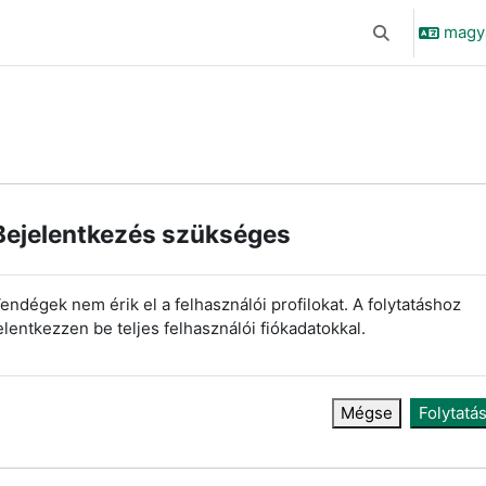
magyar
Keresési bemen
Bejelentkezés szükséges
endégek nem érik el a felhasználói profilokat. A folytatáshoz
elentkezzen be teljes felhasználói fiókadatokkal.
Mégse
Folytatá