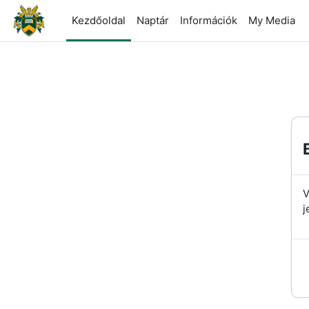
Tovább a fő tartalomhoz
Kezdőoldal
Naptár
Információk
My Media
V
j