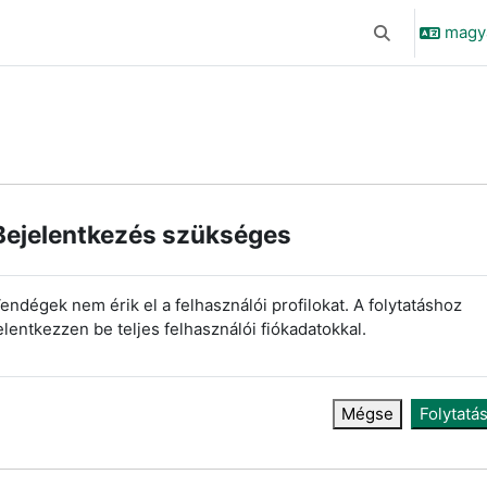
magyar
Keresési bemen
Bejelentkezés szükséges
endégek nem érik el a felhasználói profilokat. A folytatáshoz
elentkezzen be teljes felhasználói fiókadatokkal.
Mégse
Folytatá