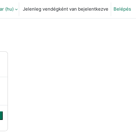
 ‎(hu)‎
Jelenleg vendégként van bejelentkezve
Belépés
eti adatok váltása
s