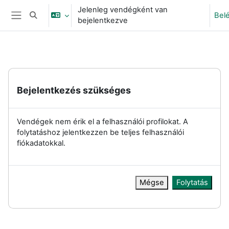
Tovább a fő tartalomhoz
Jelenleg vendégként van
Bel
Keresési bemeneti adatok váltása
bejelentkezve
Oldalpanel
Bejelentkezés szükséges
Vendégek nem érik el a felhasználói profilokat. A
folytatáshoz jelentkezzen be teljes felhasználói
fiókadatokkal.
Mégse
Folytatás