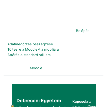
Jelenleg vendégként van bejelentkezve (
Belépés
)
Adatmegőrzés összegzése
Töltse le a Moodle-t a mobiljára
Áttérés a standard stílusra
Szolgáltatja a
Moodle
Debreceni Egyetem
Kapcsolat:
elearning@metk.uni