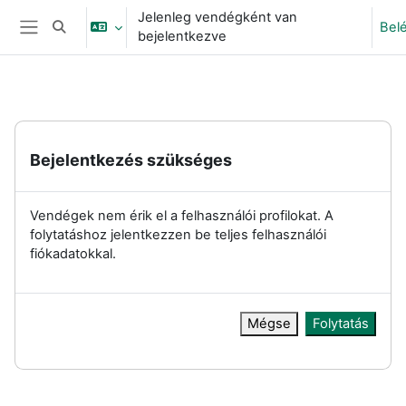
Tovább a fő tartalomhoz
Jelenleg vendégként van
Bel
Keresési bemeneti adatok váltása
bejelentkezve
Oldalpanel
Bejelentkezés szükséges
Vendégek nem érik el a felhasználói profilokat. A
folytatáshoz jelentkezzen be teljes felhasználói
fiókadatokkal.
Mégse
Folytatás