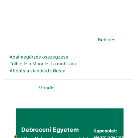
Jelenleg vendégként van bejelentkezve (
Belépés
)
Adatmegőrzés összegzése
Töltse le a Moodle-t a mobiljára
Áttérés a standard stílusra
Szolgáltatja a
Moodle
Debreceni Egyetem
Kapcsolat:
elearning@metk.uni