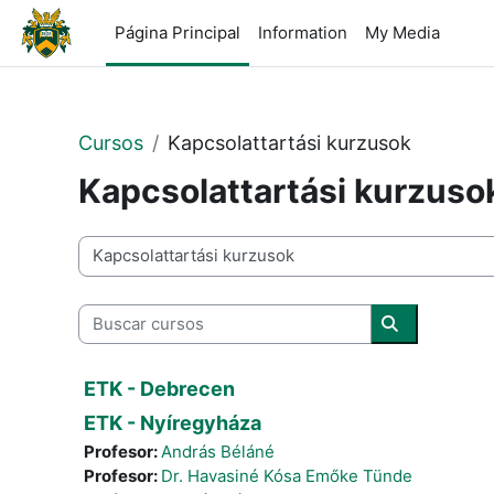
Salta al contenido principal
Página Principal
Information
My Media
Cursos
Kapcsolattartási kurzusok
Kapcsolattartási kurzuso
Categorías
Buscar cursos
Buscar curs
ETK - Debrecen
ETK - Nyíregyháza
Profesor:
András Béláné
Profesor:
Dr. Havasiné Kósa Emőke Tünde