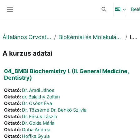
Tovább a fő tartalomhoz
Bel
Keresési bemeneti
Oldalpanel
Általános Orvostudományi Kar
Biokémiai és Molekuláris Biológiai Intézet
Leírás
A kurzus adatai
04_BMBI Biochemistry I. (II. General Medicine,
Dentistry)
Oktató:
Dr. Aradi János
Oktató:
dr. Balajthy Zoltán
Oktató:
Dr. Csősz Éva
Oktató:
Dr. Tőzsérné Dr. Benkő Szilvia
Oktató:
Dr. Fésüs László
Oktató:
Dr. Golda Mária
Oktató:
Guba Andrea
Oktató:
Hoffka Gyula