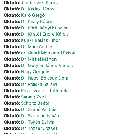
Oktató:
Jambrovics Károly
Oktató:
Dr. Kádas János
Oktató:
Kalló Gergő
Oktató:
Dr. Király Róbert
Oktató:
Dr. Köröskényi Krisztina
Oktató:
Dr. Kristóf Endre Károly
Oktató:
Kunkli Balázs Tibor
Oktató:
Dr. Mádi András
Oktató:
dr. Mahdi Mohamed Faisal
Oktató:
Dr. Miskei Márton
Oktató:
Dr. Mótyán János András
Oktató:
Nagy Gergely
Oktató:
Dr. Nagy-Bojcsuk Dóra
Oktató:
Dr. Póliska Szilárd
Oktató:
Révészné dr. Tóth Réka
Oktató:
Sarang Zsolt
Oktató:
Scholtz Beáta
Oktató:
Dr. Szabó András
Oktató:
Dr. Szatmári István
Oktató:
Dr. Tökés Szilvia
Oktató:
Dr. Tőzsér József