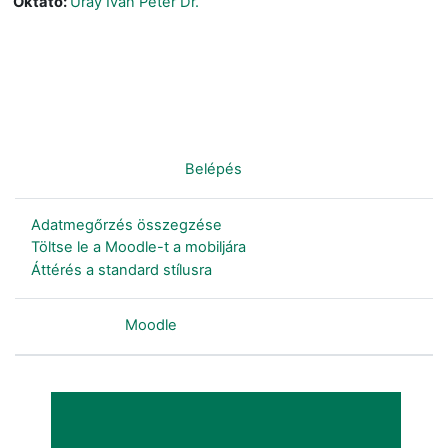
Oktató:
Uray Iván Péter Dr.
Nincs bejelentkezve. (
Belépés
)
Adatmegőrzés összegzése
Töltse le a Moodle-t a mobiljára
Áttérés a standard stílusra
Szolgáltatja a
Moodle