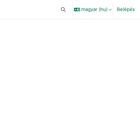
magyar ‎(hu)‎
Belépés
Keresési bemeneti adatok váltása