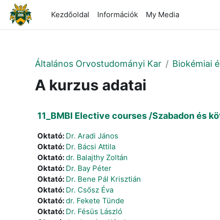
Tovább a fő tartalomhoz
Kezdőoldal
Információk
My Media
Általános Orvostudományi Kar
Biokémiai é
A kurzus adatai
11_BMBI Elective courses /Szabadon és kö
Oktató:
Dr. Aradi János
Oktató:
Dr. Bácsi Attila
Oktató:
dr. Balajthy Zoltán
Oktató:
Dr. Bay Péter
Oktató:
Dr. Bene Pál Krisztián
Oktató:
Dr. Csősz Éva
Oktató:
dr. Fekete Tünde
Oktató:
Dr. Fésüs László