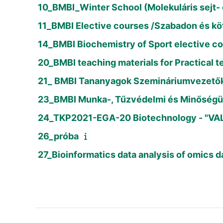
10_BMBI_Winter School (Molekuláris sejt- 
11_BMBI Elective courses /Szabadon és kö
14_BMBI Biochemistry of Sport elective c
20_BMBI teaching materials for Practical 
21_ BMBI Tananyagok Szemináriumvezető
23_BMBI Munka-, Tűzvédelmi és Minőségü
24_TKP2021-EGA-20 Biotechnology - "V
26_próba
27_Bioinformatics data analysis of omics 