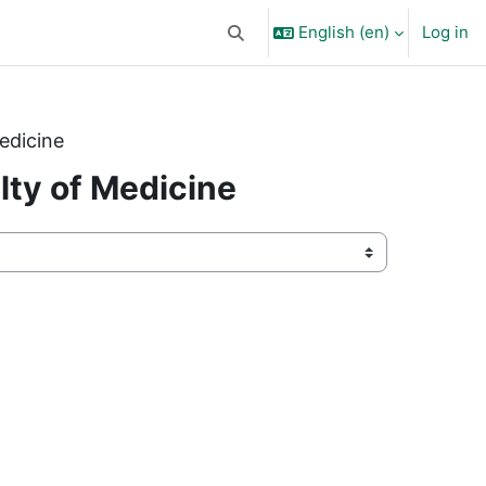
English ‎(en)‎
Log in
Toggle search input
edicine
lty of Medicine