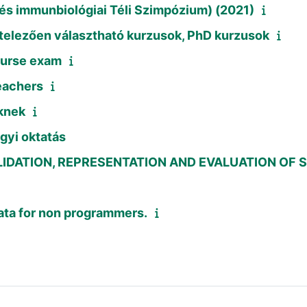
és immunbiológiai Téli Szimpózium) (2021)
telezően választható kurzusok, PhD kurzusok
ourse exam
teachers
knek
gyi oktatás
ALIDATION, REPRESENTATION AND EVALUATION OF S
data for non programmers.